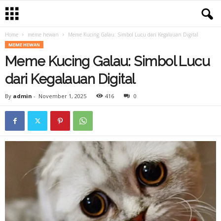
Home
meme hewan
Meme Kucing Galau: Simbol Lucu dari Kegalauan Digital
MEME HEWAN
Meme Kucing Galau: Simbol Lucu
dari Kegalauan Digital
By
admin
-
November 1, 2025
416
0