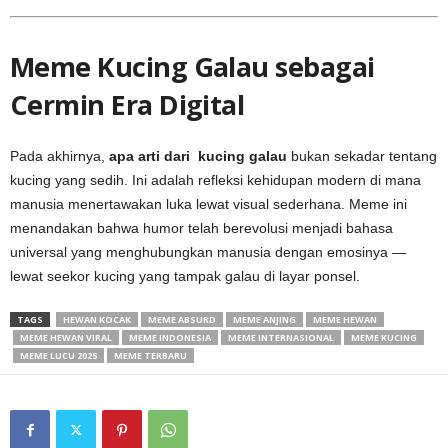
Meme Kucing Galau sebagai
Cermin Era Digital
Pada akhirnya,
apa arti dari kucing galau
bukan sekadar tentang
kucing yang sedih. Ini adalah refleksi kehidupan modern di mana
manusia menertawakan luka lewat visual sederhana. Meme ini
menandakan bahwa humor telah berevolusi menjadi bahasa
universal yang menghubungkan manusia dengan emosinya —
lewat seekor kucing yang tampak galau di layar ponsel.
TAGS
HEWAN KOCAK
MEME ABSURD
MEME ANJING
MEME HEWAN
MEME HEWAN VIRAL
MEME INDONESIA
MEME INTERNASIONAL
MEME KUCING
MEME LUCU 2025
MEME TERBARU