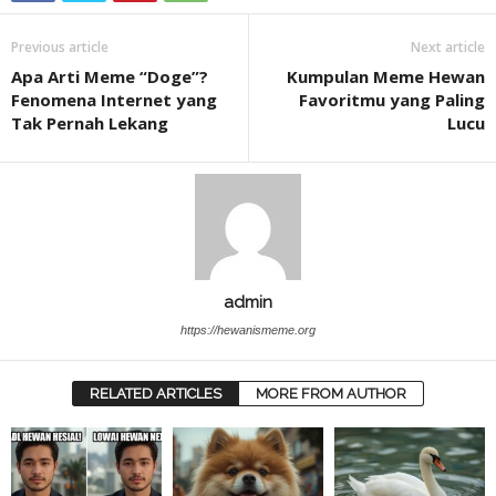
Previous article
Next article
Apa Arti Meme “Doge”?
Kumpulan Meme Hewan
Fenomena Internet yang
Favoritmu yang Paling
Tak Pernah Lekang
Lucu
admin
https://hewanismeme.org
RELATED ARTICLES
MORE FROM AUTHOR