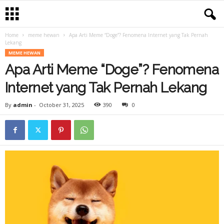
Home
meme hewan
Apa Arti Meme “Doge”? Fenomena Internet yang Tak Pernah
Lekang
MEME HEWAN
Apa Arti Meme “Doge”? Fenomena
Internet yang Tak Pernah Lekang
By
admin
-
October 31, 2025
390
0