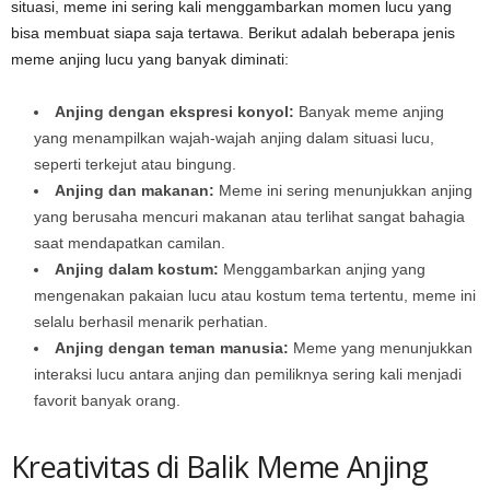
situasi, meme ini sering kali menggambarkan momen lucu yang
bisa membuat siapa saja tertawa. Berikut adalah beberapa jenis
meme anjing lucu yang banyak diminati:
Anjing dengan ekspresi konyol:
Banyak meme anjing
yang menampilkan wajah-wajah anjing dalam situasi lucu,
seperti terkejut atau bingung.
Anjing dan makanan:
Meme ini sering menunjukkan anjing
yang berusaha mencuri makanan atau terlihat sangat bahagia
saat mendapatkan camilan.
Anjing dalam kostum:
Menggambarkan anjing yang
mengenakan pakaian lucu atau kostum tema tertentu, meme ini
selalu berhasil menarik perhatian.
Anjing dengan teman manusia:
Meme yang menunjukkan
interaksi lucu antara anjing dan pemiliknya sering kali menjadi
favorit banyak orang.
Kreativitas di Balik Meme Anjing