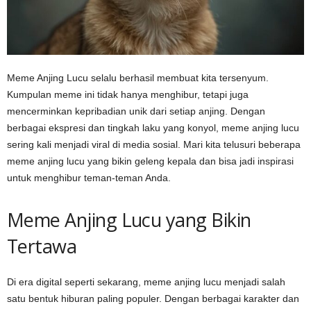
Meme Anjing Lucu selalu berhasil membuat kita tersenyum.
Kumpulan meme ini tidak hanya menghibur, tetapi juga
mencerminkan kepribadian unik dari setiap anjing. Dengan
berbagai ekspresi dan tingkah laku yang konyol, meme anjing lucu
sering kali menjadi viral di media sosial. Mari kita telusuri beberapa
meme anjing lucu yang bikin geleng kepala dan bisa jadi inspirasi
untuk menghibur teman-teman Anda.
Meme Anjing Lucu yang Bikin
Tertawa
Di era digital seperti sekarang, meme anjing lucu menjadi salah
satu bentuk hiburan paling populer. Dengan berbagai karakter dan