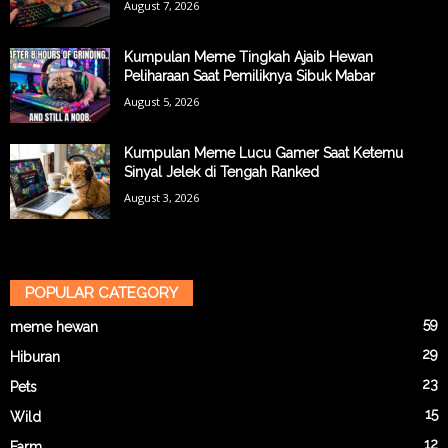
August 7, 2026
Kumpulan Meme Tingkah Ajaib Hewan
Peliharaan Saat Pemiliknya Sibuk Mabar
August 5, 2026
Kumpulan Meme Lucu Gamer Saat Ketemu
Sinyal Jelek di Tengah Ranked
August 3, 2026
POPULAR CATEGORY
59
meme hewan
29
Hiburan
23
Pets
15
Wild
12
Farm