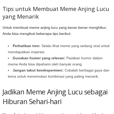
Tips untuk Membuat Meme Anjing Lucu
yang Menarik
Untuk membuat meme anjing lucu yang benar-benar menghibur,
Anda bisa mengikuti beberapa tips berikut:
Perhatikan tren:
Selalu lihat meme yang sedang viral untuk
mendapatkan inspirasi.
Gunakan humor yang relevan:
Pastikan humor dalam
meme Anda bisa dipahami oleh banyak orang.
Jangan takut bereksperimen:
Cobalah berbagai gaya dan
tema untuk menemukan kombinasi yang paling menarik.
Jadikan Meme Anjing Lucu sebagai
Hiburan Sehari-hari