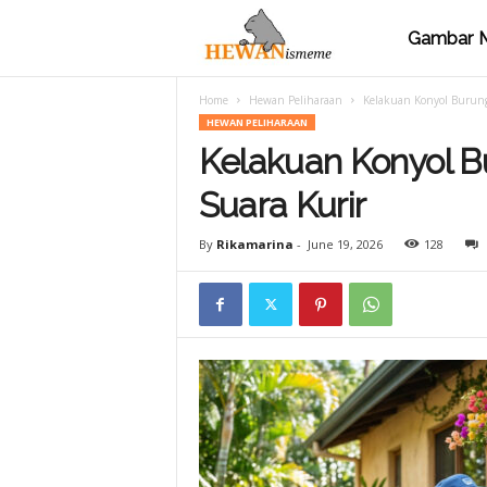
Gambar 
M
Home
Hewan Peliharaan
Kelakuan Konyol Burung
e
HEWAN PELIHARAAN
Kelakuan Konyol B
m
Suara Kurir
By
Rikamarina
-
June 19, 2026
128
e
H
e