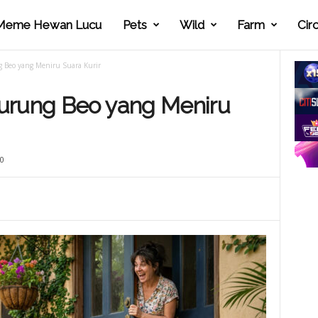
Meme Hewan Lucu
Pets
Wild
Farm
Cir
 Beo yang Meniru Suara Kurir
urung Beo yang Meniru
0