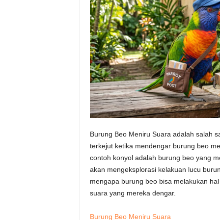
w
a
n
Burung Beo Meniru Suara adalah salah sa
terkejut ketika mendengar burung beo men
contoh konyol adalah burung beo yang meni
akan mengeksplorasi kelakuan lucu burun
mengapa burung beo bisa melakukan hal 
suara yang mereka dengar.
Burung Beo Meniru Suara