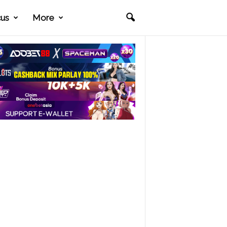
cus
More