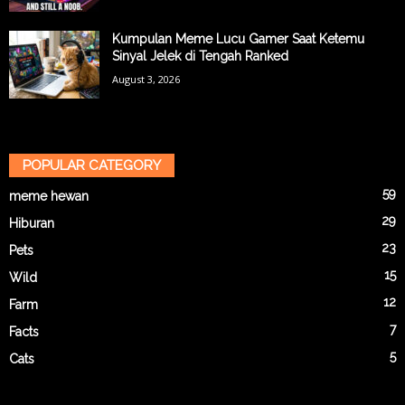
Kumpulan Meme Lucu Gamer Saat Ketemu
Sinyal Jelek di Tengah Ranked
August 3, 2026
POPULAR CATEGORY
59
meme hewan
29
Hiburan
23
Pets
15
Wild
12
Farm
7
Facts
5
Cats