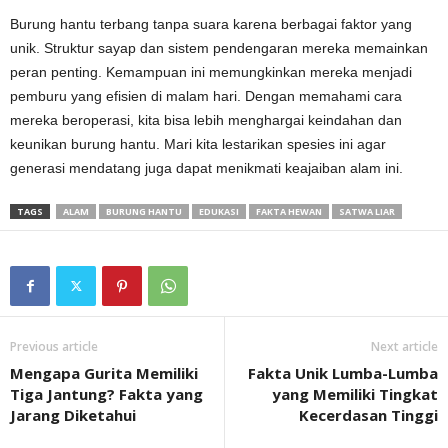
Burung hantu terbang tanpa suara karena berbagai faktor yang
unik. Struktur sayap dan sistem pendengaran mereka memainkan
peran penting. Kemampuan ini memungkinkan mereka menjadi
pemburu yang efisien di malam hari. Dengan memahami cara
mereka beroperasi, kita bisa lebih menghargai keindahan dan
keunikan burung hantu. Mari kita lestarikan spesies ini agar
generasi mendatang juga dapat menikmati keajaiban alam ini.
TAGS
ALAM
BURUNG HANTU
EDUKASI
FAKTA HEWAN
SATWA LIAR
Previous article
Next article
Mengapa Gurita Memiliki
Fakta Unik Lumba-Lumba
Tiga Jantung? Fakta yang
yang Memiliki Tingkat
Jarang Diketahui
Kecerdasan Tinggi