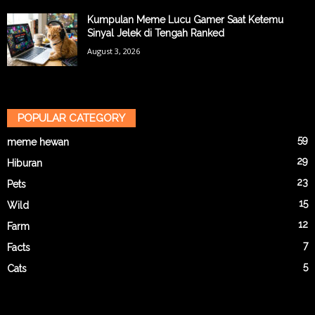
Kumpulan Meme Lucu Gamer Saat Ketemu
Sinyal Jelek di Tengah Ranked
August 3, 2026
POPULAR CATEGORY
59
meme hewan
29
Hiburan
23
Pets
15
Wild
12
Farm
7
Facts
5
Cats