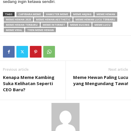
sedang ingin ketawa sendiri.
TAGS
CAPYBARA MEME
HAMSTER MEME
MEME ANJING
MEME HEWAN
MEME HEWAN 2025
MEME HEWAN AESTHETIC
MEME HEWAN LUCU TERBARU
MEME HEWAN TERBARU
MEME INTERNET
MEME KUCING
MEME LUCU
MEME VIRAL
TREN MEME HEWAN
Previous article
Next article
Kenapa Meme Kambing
Meme Hewan Paling Lucu
Suka Kelihatan Seperti
yang Mengundang Tawa!
CEO Baru?