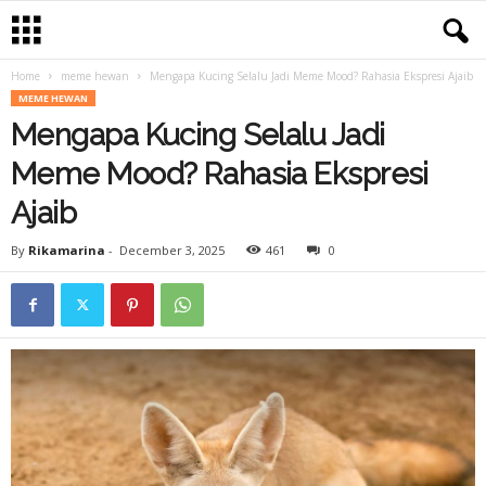
Home
meme hewan
Mengapa Kucing Selalu Jadi Meme Mood? Rahasia Ekspresi Ajaib
MEME HEWAN
Mengapa Kucing Selalu Jadi
Meme Mood? Rahasia Ekspresi
Ajaib
By
Rikamarina
-
December 3, 2025
461
0