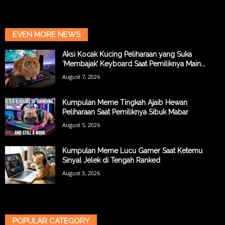
EVEN MORE NEWS
Aksi Kocak Kucing Peliharaan yang Suka
‘Membajak’ Keyboard Saat Pemiliknya Main...
August 7, 2026
Kumpulan Meme Tingkah Ajaib Hewan
Peliharaan Saat Pemiliknya Sibuk Mabar
August 5, 2026
Kumpulan Meme Lucu Gamer Saat Ketemu
Sinyal Jelek di Tengah Ranked
August 3, 2026
POPULAR CATEGORY