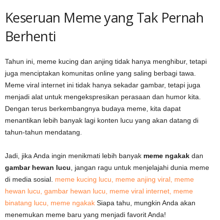
Keseruan Meme yang Tak Pernah
Berhenti
Tahun ini, meme kucing dan anjing tidak hanya menghibur, tetapi
juga menciptakan komunitas online yang saling berbagi tawa.
Meme viral internet ini tidak hanya sekadar gambar, tetapi juga
menjadi alat untuk mengekspresikan perasaan dan humor kita.
Dengan terus berkembangnya budaya meme, kita dapat
menantikan lebih banyak lagi konten lucu yang akan datang di
tahun-tahun mendatang.
Jadi, jika Anda ingin menikmati lebih banyak
meme ngakak
dan
gambar hewan lucu
, jangan ragu untuk menjelajahi dunia meme
di media sosial.
meme kucing lucu, meme anjing viral, meme
hewan lucu, gambar hewan lucu, meme viral internet, meme
binatang lucu, meme ngakak
Siapa tahu, mungkin Anda akan
menemukan meme baru yang menjadi favorit Anda!