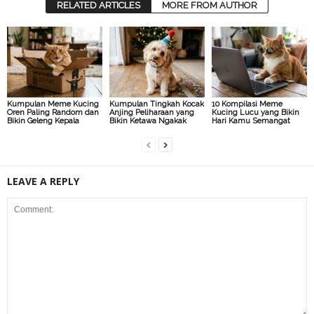
RELATED ARTICLES
MORE FROM AUTHOR
Kumpulan Meme Kucing
Kumpulan Tingkah Kocak
10 Kompilasi Meme
Oren Paling Random dan
Anjing Peliharaan yang
Kucing Lucu yang Bikin
Bikin Geleng Kepala
Bikin Ketawa Ngakak
Hari Kamu Semangat
LEAVE A REPLY