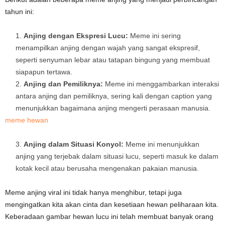
tahun ini:
Anjing dengan Ekspresi Lucu:
Meme ini sering
menampilkan anjing dengan wajah yang sangat ekspresif,
seperti senyuman lebar atau tatapan bingung yang membuat
siapapun tertawa.
Anjing dan Pemiliknya:
Meme ini menggambarkan interaksi
antara anjing dan pemiliknya, sering kali dengan caption yang
menunjukkan bagaimana anjing mengerti perasaan manusia.
meme hewan
Anjing dalam Situasi Konyol:
Meme ini menunjukkan
anjing yang terjebak dalam situasi lucu, seperti masuk ke dalam
kotak kecil atau berusaha mengenakan pakaian manusia.
Meme anjing viral ini tidak hanya menghibur, tetapi juga
mengingatkan kita akan cinta dan kesetiaan hewan peliharaan kita.
Keberadaan gambar hewan lucu ini telah membuat banyak orang