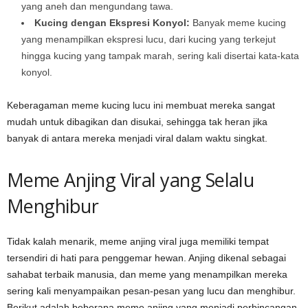
yang aneh dan mengundang tawa.
Kucing dengan Ekspresi Konyol:
Banyak meme kucing
yang menampilkan ekspresi lucu, dari kucing yang terkejut
hingga kucing yang tampak marah, sering kali disertai kata-kata
konyol.
Keberagaman meme kucing lucu ini membuat mereka sangat
mudah untuk dibagikan dan disukai, sehingga tak heran jika
banyak di antara mereka menjadi viral dalam waktu singkat.
Meme Anjing Viral yang Selalu
Menghibur
Tidak kalah menarik, meme anjing viral juga memiliki tempat
tersendiri di hati para penggemar hewan. Anjing dikenal sebagai
sahabat terbaik manusia, dan meme yang menampilkan mereka
sering kali menyampaikan pesan-pesan yang lucu dan menghibur.
Berikut adalah beberapa meme anjing yang menjadi perbincangan