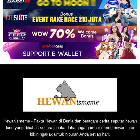
Hewanismeme - Fakta Hewan di Dunia dan beragam cerita seputar hewan
lucu yang dibahas secara jenaka. Lihat juga gambar meme hewan lucu
bikin ngakak untuk hiburan Anda setiap hari.