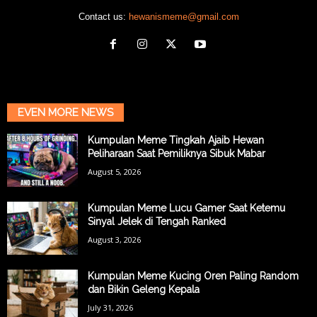
Contact us:
hewanismeme@gmail.com
EVEN MORE NEWS
Kumpulan Meme Tingkah Ajaib Hewan
Peliharaan Saat Pemiliknya Sibuk Mabar
August 5, 2026
Kumpulan Meme Lucu Gamer Saat Ketemu
Sinyal Jelek di Tengah Ranked
August 3, 2026
Kumpulan Meme Kucing Oren Paling Random
dan Bikin Geleng Kepala
July 31, 2026