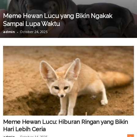
Meme Hewan Lucu yang Bikin Ngakak
Sampai Lupa Waktu
admin
-
October 24, 2025
Meme Hewan Lucu: Hiburan Ringan yang Bikin
Hari Lebih Ceria
admin
-
October 14, 2025