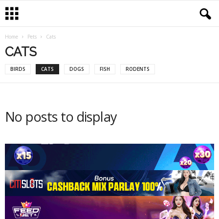
Home
Pets
Cats
CATS
BIRDS
CATS
DOGS
FISH
RODENTS
No posts to display