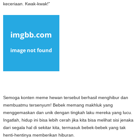
keceriaan. Kwak-kwak!”
Semoga konten meme hewan tersebut berhasil menghibur dan
membuatmu tersenyum! Bebek memang makhluk yang
menggemaskan dan unik dengan tingkah laku mereka yang lucu.
Ingatlah, hidup ini bisa lebih cerah jika kita bisa melihat sisi jenaka
dari segala hal di sekitar kita, termasuk bebek-bebek yang tak
henti-hentinya memberikan hiburan.