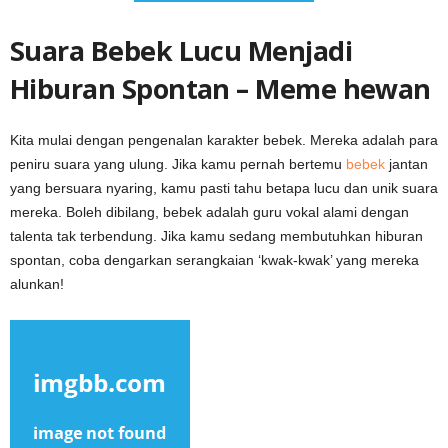
Suara Bebek Lucu Menjadi
Hiburan Spontan – Meme hewan
Kita mulai dengan pengenalan karakter bebek. Mereka adalah para
peniru suara yang ulung. Jika kamu pernah bertemu
bebek
jantan
yang bersuara nyaring, kamu pasti tahu betapa lucu dan unik suara
mereka. Boleh dibilang, bebek adalah guru vokal alami dengan
talenta tak terbendung. Jika kamu sedang membutuhkan hiburan
spontan, coba dengarkan serangkaian ‘kwak-kwak’ yang mereka
alunkan!