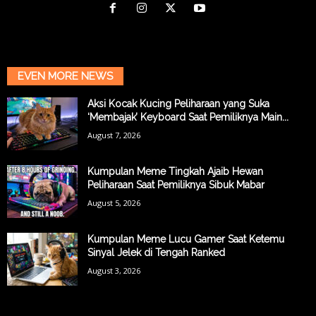
EVEN MORE NEWS
Aksi Kocak Kucing Peliharaan yang Suka
‘Membajak’ Keyboard Saat Pemiliknya Main...
August 7, 2026
Kumpulan Meme Tingkah Ajaib Hewan
Peliharaan Saat Pemiliknya Sibuk Mabar
August 5, 2026
Kumpulan Meme Lucu Gamer Saat Ketemu
Sinyal Jelek di Tengah Ranked
August 3, 2026