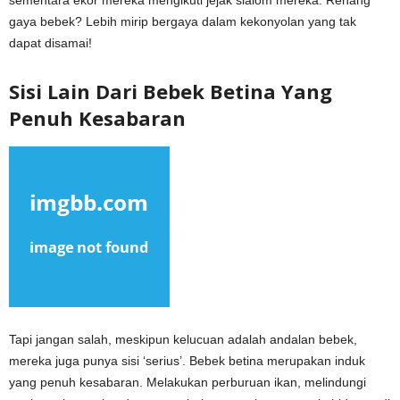
sementara ekor mereka mengikuti jejak slalom mereka. Renang
gaya bebek? Lebih mirip bergaya dalam kekonyolan yang tak
dapat disamai!
Sisi Lain Dari Bebek Betina Yang
Penuh Kesabaran
Tapi jangan salah, meskipun kelucuan adalah andalan bebek,
mereka juga punya sisi ‘serius’. Bebek betina merupakan induk
yang penuh kesabaran. Melakukan perburuan ikan, melindungi