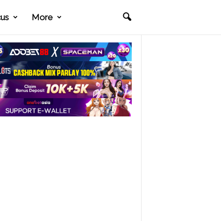
cus
More