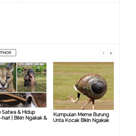
UTHOR
Satwa & Hidup
Kumpulan Meme Burung
-hari | Bikin Ngakak &
Unta Kocak Bikin Ngakak