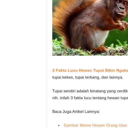
w
a
n
3 Fakta Lucu Hewan Tupai Bikin Ngak
tupai kekes, tupai terbang, dan lainnya.
Tupai sendiri adalah binatang yang cerdik
nih. inilah 3 fakta lucu tentang hewan tup
Baca Juga Artikel Lainnya:
Gambar Meme Hewan Orang Utan Y