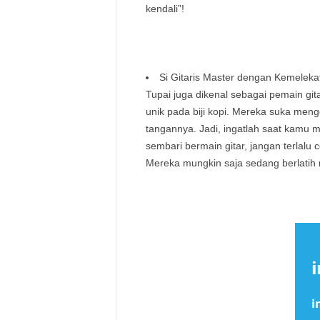
kendali”!
Si Gitaris Master dengan Kemelekat
Tupai juga dikenal sebagai pemain git
unik pada biji kopi. Mereka suka men
tangannya. Jadi, ingatlah saat kamu 
sembari bermain gitar, jangan terlal
Mereka mungkin saja sedang berlatih 