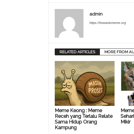
admin
https://hewanismeme.org
RELATED ARTICLES
MORE FROM A
Meme Keong : Meme
Meme 
Receh yang Terlalu Relate
Sehari
Sama Hidup Orang
Mikir
Kampung