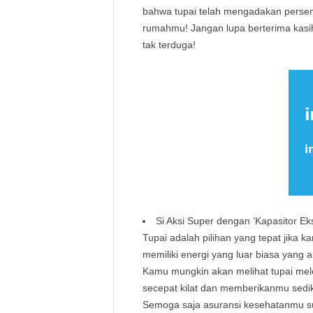
bahwa tupai telah mengadakan persemb
rumahmu! Jangan lupa berterima kasih
tak terduga!
Si Aksi Super dengan ‘Kapasitor Eks
Tupai adalah pilihan yang tepat jika k
memiliki energi yang luar biasa yang
Kamu mungkin akan melihat tupai mel
secepat kilat dan memberikanmu sedik
Semoga saja asuransi kesehatanmu su