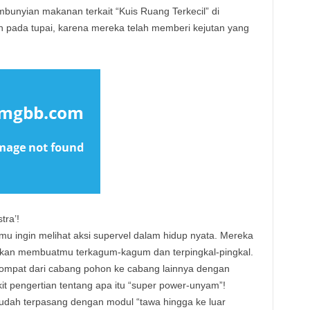
unyian makanan terkait “Kuis Ruang Terkecil” di
 pada tupai, karena mereka telah memberi kejutan yang
tra’!
amu ingin melihat aksi supervel dalam hidup nyata. Mereka
 akan membuatmu terkagum-kagum dan terpingkal-pingkal.
ompat dari cabang pohon ke cabang lainnya dengan
it pengertian tentang apa itu “super power-unyam”!
dah terpasang dengan modul “tawa hingga ke luar