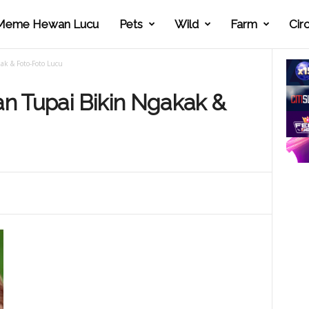
Meme Hewan Lucu
Pets
Wild
Farm
Cir
ak & Foto-Foto Lucu
n Tupai Bikin Ngakak &