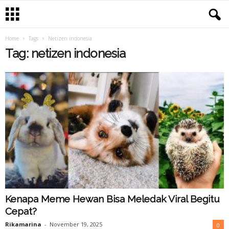
Home
Tags
Netizen indonesia
Tag: netizen indonesia
Kenapa Meme Hewan Bisa Meledak Viral Begitu
Cepat?
Rikamarina
-
November 19, 2025
0