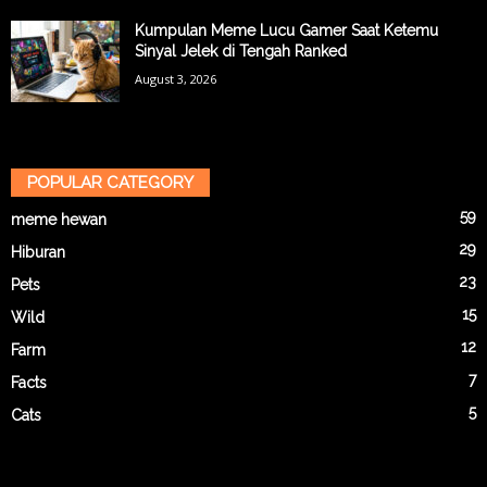
Kumpulan Meme Lucu Gamer Saat Ketemu
Sinyal Jelek di Tengah Ranked
August 3, 2026
POPULAR CATEGORY
59
meme hewan
29
Hiburan
23
Pets
15
Wild
12
Farm
7
Facts
5
Cats