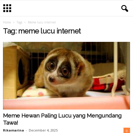
Home
Tags
Meme lucu internet
Tag: meme lucu internet
Meme Hewan Paling Lucu yang Mengundang
Tawa!
Rikamarina
-
December 4, 2025
0