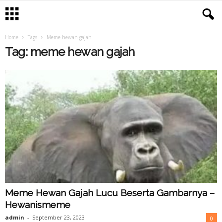
Home
Tags
Meme hewan gajah
Tag: meme hewan gajah
Meme Hewan Gajah Lucu Beserta Gambarnya –
Hewanismeme
admin
-
September 23, 2023
0