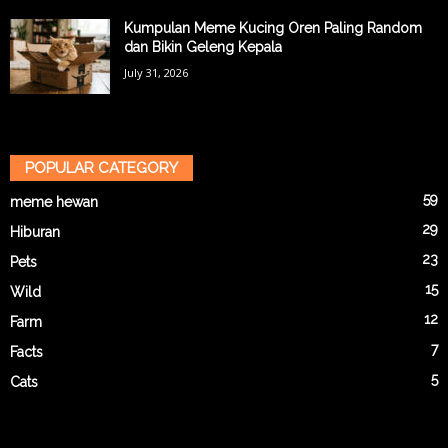
Kumpulan Meme Kucing Oren Paling Random
dan Bikin Geleng Kepala
July 31, 2026
POPULAR CATEGORY
59
meme hewan
29
Hiburan
23
Pets
15
Wild
12
Farm
7
Facts
5
Cats