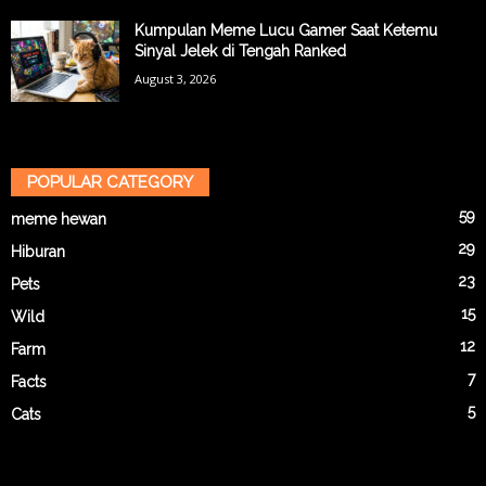
Kumpulan Meme Lucu Gamer Saat Ketemu
Sinyal Jelek di Tengah Ranked
August 3, 2026
POPULAR CATEGORY
59
meme hewan
29
Hiburan
23
Pets
15
Wild
12
Farm
7
Facts
5
Cats