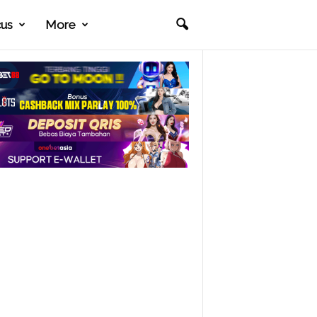
cus
More