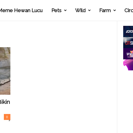
Meme Hewan Lucu
Pets
Wild
Farm
Cir
ikin
0