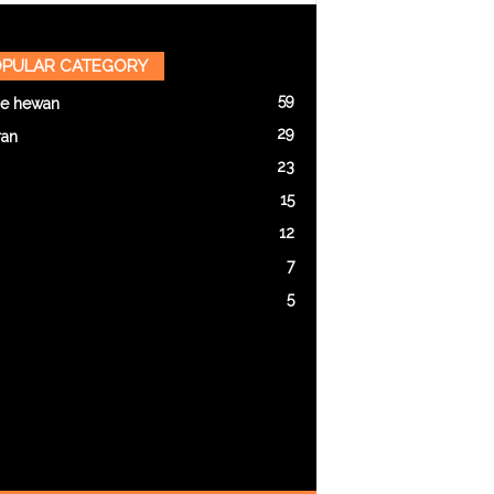
PULAR CATEGORY
59
e hewan
29
ran
23
15
12
7
5