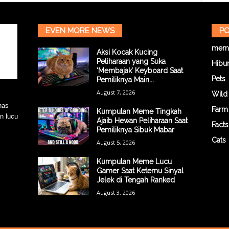
EVEN MORE NEWS
PO
mem
Aksi Kocak Kucing
Peliharaan yang Suka
Hibu
‘Membajak’ Keyboard Saat
Pets
Pemiliknya Main...
August 7, 2026
Wild
has
Farm
Kumpulan Meme Tingkah
n lucu
Ajaib Hewan Peliharaan Saat
Facts
Pemiliknya Sibuk Mabar
Cats
August 5, 2026
Kumpulan Meme Lucu
Gamer Saat Ketemu Sinyal
Jelek di Tengah Ranked
August 3, 2026