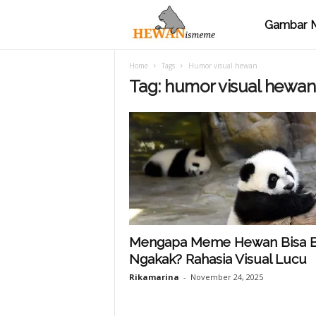
Gambar 
M
Home
Tags
Humor visual hewan
e
Tag: humor visual hewan
m
e
H
Mengapa Meme Hewan Bisa B
Ngakak? Rahasia Visual Lucu
e
Rikamarina
-
November 24, 2025