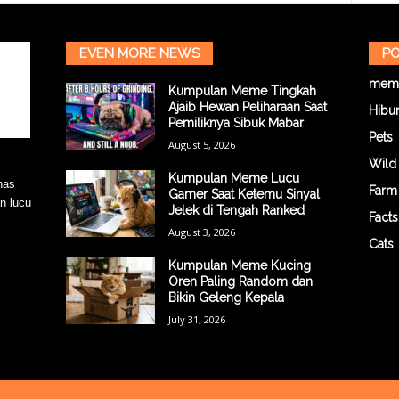
EVEN MORE NEWS
PO
mem
Kumpulan Meme Tingkah
Ajaib Hewan Peliharaan Saat
Hibu
Pemiliknya Sibuk Mabar
Pets
August 5, 2026
Wild
Kumpulan Meme Lucu
has
Farm
Gamer Saat Ketemu Sinyal
n lucu
Jelek di Tengah Ranked
Facts
August 3, 2026
Cats
Kumpulan Meme Kucing
Oren Paling Random dan
Bikin Geleng Kepala
July 31, 2026