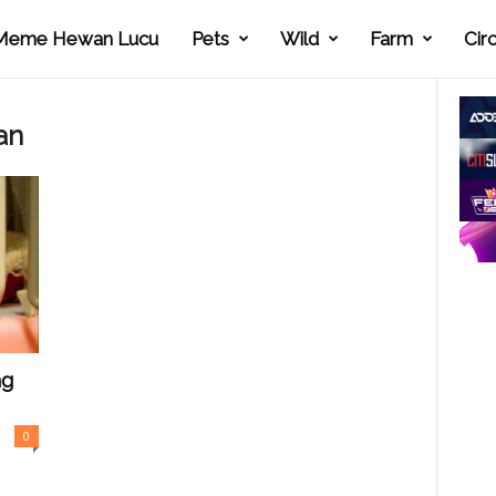
Meme Hewan Lucu
Pets
Wild
Farm
Cir
an
ng
0