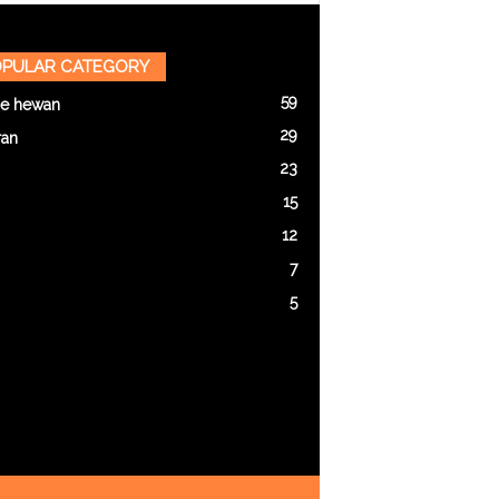
PULAR CATEGORY
59
e hewan
29
ran
23
15
12
7
5