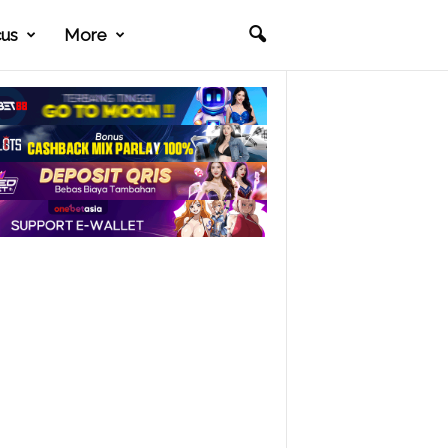
cus
More