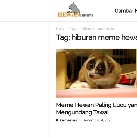
Gambar 
M
Home
Tags
Hiburan meme hewan
e
Tag: hiburan meme hew
m
e
H
Meme Hewan Paling Lucu ya
Mengundang Tawa!
e
Rikamarina
-
December 4, 2025