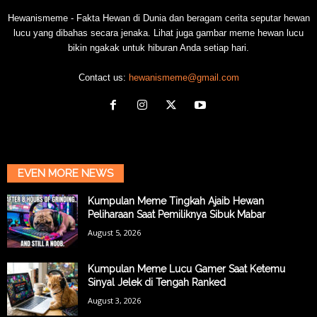
Hewanismeme - Fakta Hewan di Dunia dan beragam cerita seputar hewan
lucu yang dibahas secara jenaka. Lihat juga gambar meme hewan lucu
bikin ngakak untuk hiburan Anda setiap hari.
Contact us:
hewanismeme@gmail.com
EVEN MORE NEWS
Kumpulan Meme Tingkah Ajaib Hewan
Peliharaan Saat Pemiliknya Sibuk Mabar
August 5, 2026
Kumpulan Meme Lucu Gamer Saat Ketemu
Sinyal Jelek di Tengah Ranked
August 3, 2026