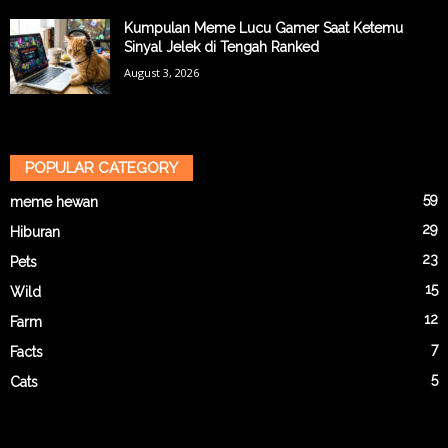
Kumpulan Meme Lucu Gamer Saat Ketemu
Sinyal Jelek di Tengah Ranked
August 3, 2026
POPULAR CATEGORY
59
meme hewan
29
Hiburan
23
Pets
15
Wild
12
Farm
7
Facts
5
Cats