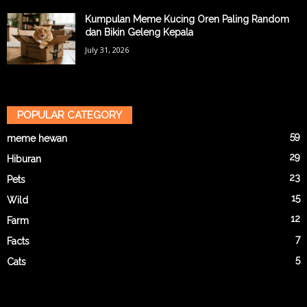
Kumpulan Meme Kucing Oren Paling Random
dan Bikin Geleng Kepala
July 31, 2026
POPULAR CATEGORY
59
meme hewan
29
Hiburan
23
Pets
15
Wild
12
Farm
7
Facts
5
Cats