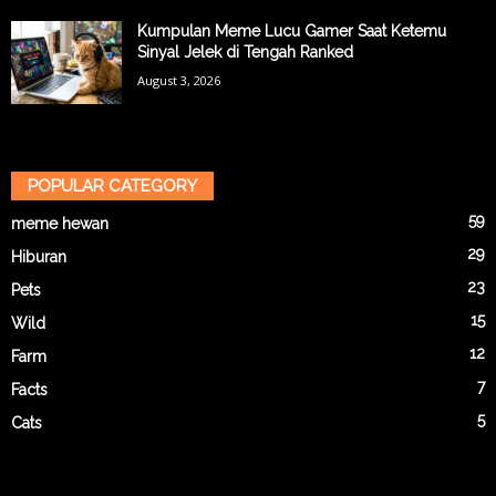
Kumpulan Meme Lucu Gamer Saat Ketemu
Sinyal Jelek di Tengah Ranked
August 3, 2026
POPULAR CATEGORY
59
meme hewan
29
Hiburan
23
Pets
15
Wild
12
Farm
7
Facts
5
Cats