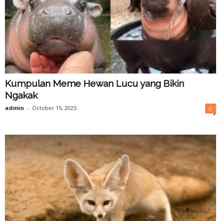
Kumpulan Meme Hewan Lucu yang Bikin
Ngakak
admin
-
October 15, 2025
0