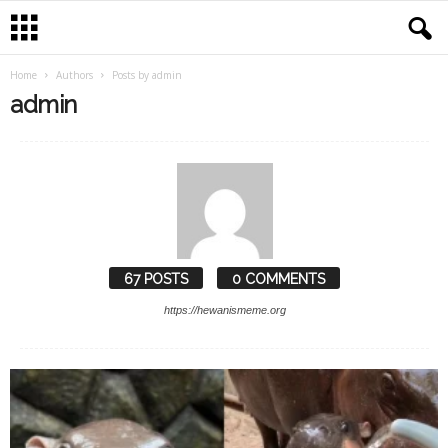
Home
Authors
Posts by admin
admin
67 POSTS
0 COMMENTS
https://hewanismeme.org